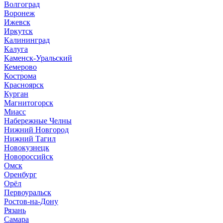
Волгоград
Воронеж
Ижевск
Иркутск
Калининград
Калуга
Каменск-Уральский
Кемерово
Кострома
Красноярск
Курган
Магнитогорск
Миасс
Набережные Челны
Нижний Новгород
Нижний Тагил
Новокузнецк
Новороссийск
Омск
Оренбург
Орёл
Первоуральск
Ростов-на-Дону
Рязань
Самара